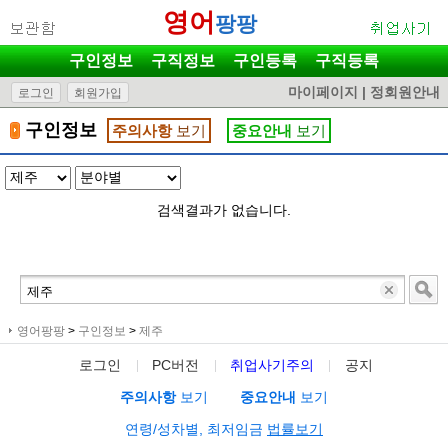
영어
팡팡
구인정보
구직정보
구인등록
구직등록
마이페이지
|
정회원안내
로그인
회원가입
구인정보
주의사항
보기
중요안내
보기
검색결과가 없습니다.
영어팡팡
>
구인정보
>
제주
로그인
PC버전
취업사기주의
공지
주의사항
보기
중요안내
보기
연령/성차별, 최저임금
법률보기