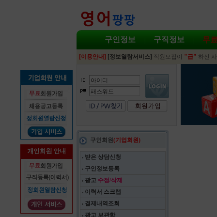
구인정보
구직정보
무
|
|
[이용안내]
[정보열람서비스]
직원모집이
"급"
하신 사
구인회원
(기업회원)
받은 상담신청
구인정보등록
광고
수정/삭제
이력서 스크랩
결제내역조회
광고 보관함