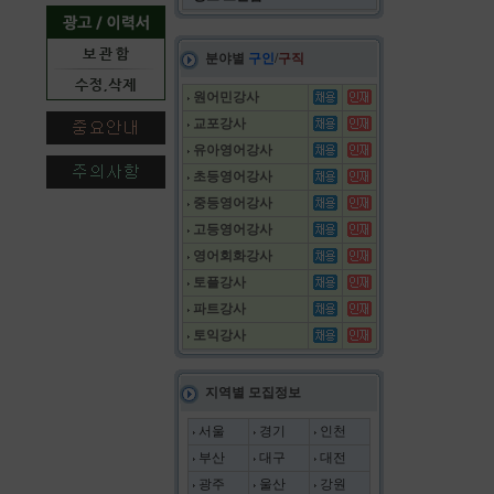
분야별
구인
/
구직
원어민강사
교포강사
유아영어강사
초등영어강사
중등영어강사
고등영어강사
영어회화강사
토플강사
파트강사
토익강사
지역별 모집정보
서울
경기
인천
부산
대구
대전
광주
울산
강원