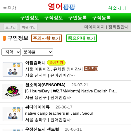
영어
팡팡
구인정보
구직정보
구인등록
구직등록
마이페이지
|
정회원안내
로그인
회원가입
구인정보
주의사항
보기
중요안내
보기
아침컴퍼니
서울 어린이집, 유치원 영어강사
서울 전지역 | 유아영어강사
센소리아(SENSORIA)
26-07-21
[5 Hours/Day | ₩2.7M/Month] Native English Pla..
서울 용산구 | 원어민강사
씨디에이에듀
26-06-17
native camp teachers in Jasil , Seoul
서울 송파구 | 원어민강사
운정신도시 센트럴
26-06-11