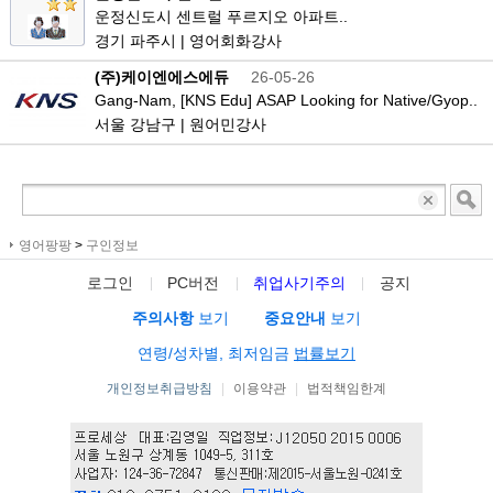
운정신도시 센트럴 푸르지오 아파트..
경기 파주시 | 영어회화강사
(주)케이엔에스에듀
26-05-26
Gang-Nam, [KNS Edu] ASAP Looking for Native/Gyop..
서울 강남구 | 원어민강사
영어팡팡
>
구인정보
로그인
PC버전
취업사기주의
공지
주의사항
보기
중요안내
보기
연령/성차별, 최저임금
법률보기
개인정보취급방침
|
이용약관
|
법적책임한계