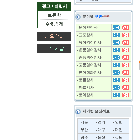
분야별
구인
/
구직
원어민강사
교포강사
유아영어강사
초등영어강사
중등영어강사
고등영어강사
영어회화강사
토플강사
파트강사
토익강사
지역별 모집정보
서울
경기
인천
부산
대구
대전
광주
울산
강원