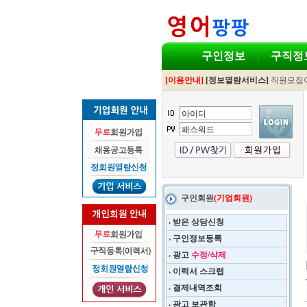
구인정보
구직정
|
[이용안내]
[정보열람서비스]
직원모집
구인회원
(기업회원)
받은 상담신청
구인정보등록
광고
수정/삭제
이력서 스크랩
결제내역조회
광고 보관함