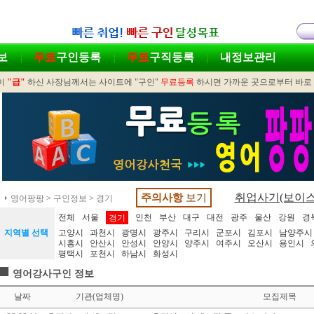
보
무료
구인등록
무료
구직등록
내정보관리
|
|
|
이
"급"
하신 사장님께서는 사이트에 "구인"
무료등록
하시면 가까운 곳으로부터 바로
취업사기(보이스
주의사항
보기
영어팡팡
>
구인정보
>
경기
전체
서울
인천
부산
대구
대전
광주
울산
강원
경
경기
지역별 선택
고양시
과천시
광명시
광주시
구리시
군포시
김포시
남양주시
시흥시
안산시
안성시
안양시
양주시
여주시
오산시
용인시
평택시
포천시
하남시
화성시
■
영어강사구인 정보
날짜
기관(업체명)
모집제목