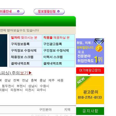
 연락 받아보실수도 있습니다
일자리
찾으시는 분
직원을
채용하실 분
구직정보등록
구인광고등록
구직정보 수정삭제
구인정보 수정삭제
채용정보 스크랩
이력서 스크랩
결제내역조회
결제내역조회
피싱) 주의
보기▶
북
경남
전북
전남
충북
충남
제주
세종
동두천시
부천시
성남시
수원시
의왕시
의정부시
이천시
파주시
구인분야
지역