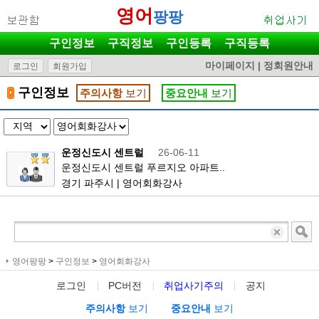
영어
팡팡
구인정보
구직정보
구인등록
구직등록
마이페이지
|
정회원안내
로그인
회원가입
구인정보
주의사항
보기
중요안내
보기
운정신도시 센트럴
26-06-11
운정신도시 센트럴 푸르지오 아파트..
경기 파주시 | 영어회화강사
영어팡팡
>
구인정보
>
영어회화강사
로그인
PC버전
취업사기주의
공지
주의사항
보기
중요안내
보기