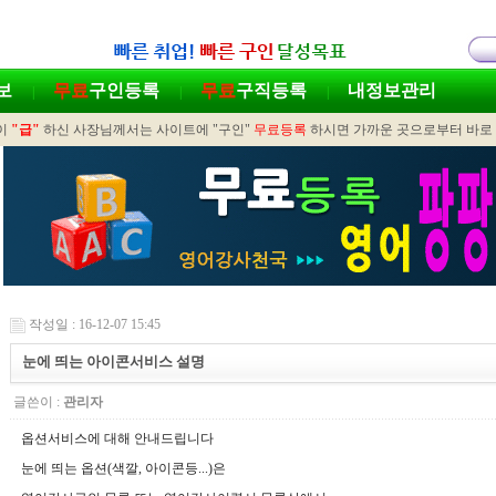
보
무료
구인등록
무료
구직등록
내정보관리
|
|
|
이
"급"
하신 사장님께서는 사이트에 "구인"
무료등록
하시면 가까운 곳으로부터 바로
작성일 : 16-12-07 15:45
눈에 띄는 아이콘서비스 설명
글쓴이 :
관리자
옵션서비스에 대해 안내드립니다
눈에 띄는 옵션(색깔, 아이콘등...)은