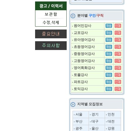
분야별
구인
/
구직
원어민강사
교포강사
유아영어강사
초등영어강사
중등영어강사
고등영어강사
영어회화강사
토플강사
파트강사
토익강사
지역별 모집정보
서울
경기
인천
부산
대구
대전
광주
울산
강원