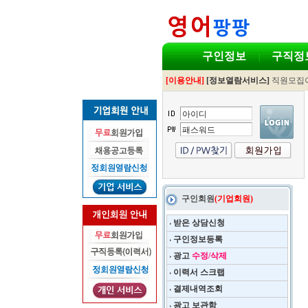
구인정보
구직정
|
[이용안내]
[정보열람서비스]
직원모집
구인회원
(기업회원)
받은 상담신청
구인정보등록
광고
수정/삭제
이력서 스크랩
결제내역조회
광고 보관함