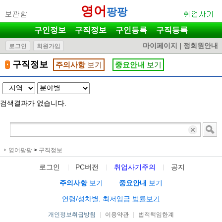
영어
팡팡
구인정보
구직정보
구인등록
구직등록
마이페이지
|
정회원안내
로그인
회원가입
구직정보
주의사항
보기
중요안내
보기
검색결과가 없습니다.
영어팡팡
>
구직정보
로그인
PC버전
취업사기주의
공지
주의사항
보기
중요안내
보기
연령/성차별, 최저임금
법률보기
개인정보취급방침
|
이용약관
|
법적책임한계