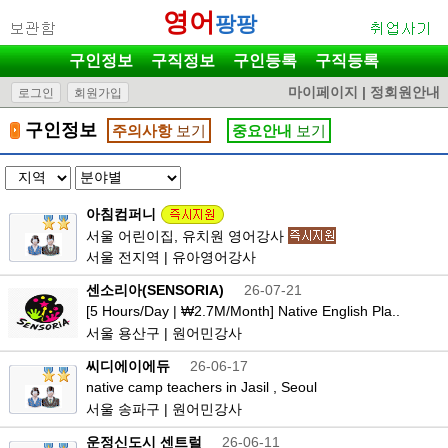
영어
팡팡
구인정보
구직정보
구인등록
구직등록
마이페이지
|
정회원안내
로그인
회원가입
구인정보
주의사항
보기
중요안내
보기
아침컴퍼니
서울 어린이집, 유치원 영어강사
서울 전지역 | 유아영어강사
센소리아(SENSORIA)
26-07-21
[5 Hours/Day | ₩2.7M/Month] Native English Pla..
서울 용산구 | 원어민강사
씨디에이에듀
26-06-17
native camp teachers in Jasil , Seoul
서울 송파구 | 원어민강사
운정신도시 센트럴
26-06-11