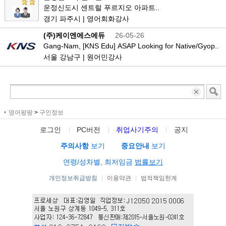
운정신도시 센트럴 푸르지오 아파트..
경기 파주시 | 영어회화강사
(주)케이엔에스에듀
26-05-26
Gang-Nam, [KNS Edu] ASAP Looking for Native/Gyop..
서울 강남구 | 원어민강사
영어팡팡
>
구인정보
로그인
PC버전
취업사기주의
공지
주의사항
보기
중요안내
보기
연령/성차별, 최저임금
법률보기
개인정보취급방침
|
이용약관
|
법적책임한계